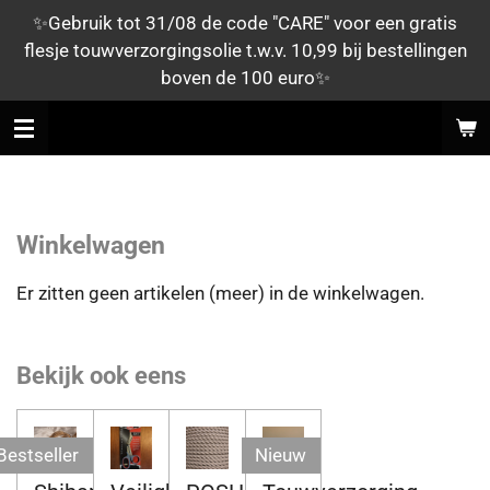
✨Gebruik tot 31/08 de code "CARE" voor een gratis
Ga
flesje touwverzorgingsolie t.w.v. 10,99 bij bestellingen
direct
boven de 100 euro✨
naar
de
SHIBARI TOUWEN
hoofdinhoud
Winkelwagen
Er zitten geen artikelen (meer) in de winkelwagen.
Bekijk ook eens
Bestseller
Nieuw