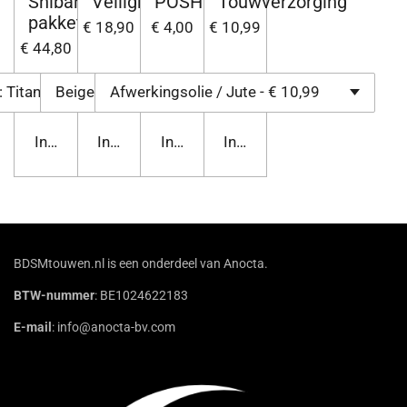
Shibari
Veiligheidsscharen
POSH
Touwverzorging
pakket
€ 18,90
€ 4,00
€ 10,99
€ 44,80
In winkelwagen
In winkelwagen
In winkelwagen
In winkelwagen
BDSMtouwen.nl is een onderdeel van Anocta.
BTW-nummer
: BE1024622183
E-mail
: info@anocta-bv.com