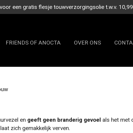
or een gratis flesje touwverzorgingsolie t.w.v. 10,9
FRIENDS OF ANOCTA
OVER ONS
CONT
ouw
uurvezel en
geeft geen branderig gevoel
als het met d
 laat zich gemakkelijk verven.