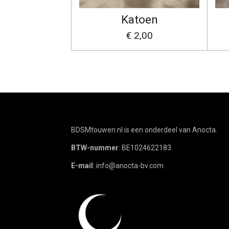
Katoen
€ 2,00
BDSMtouwen.nl is een onderdeel van Anocta.
BTW-nummer
: BE1024622183
E-mail
: info@anocta-bv.com