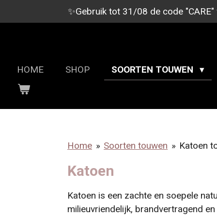
✨Gebruik tot 31/08 de code "CARE" vo
Ga
direct
naar
SHIBARI TOUWEN
de
hoofdinhoud
HOME
SHOP
SOORTEN TOUWEN
Home
»
Soorten touwen
»
Katoen t
Katoen
Katoen is een zachte en soepele nat
milieuvriendelijk, brandvertragend en