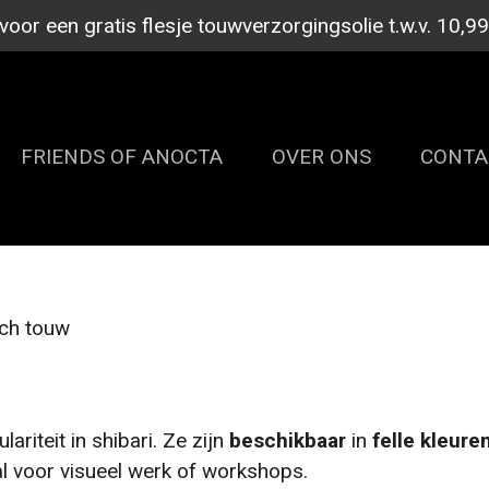
or een gratis flesje touwverzorgingsolie t.w.v. 10,9
FRIENDS OF ANOCTA
OVER ONS
CONT
sch touw
riteit in shibari. Ze zijn
beschikbaar
in
felle
kleure
al voor visueel werk of workshops.