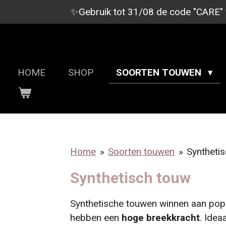
✨Gebruik tot 31/08 de code "CARE" vo
Ga
direct
naar
SHIBARI TOUWEN
de
hoofdinhoud
HOME
SHOP
SOORTEN TOUWEN
Home
»
Soorten touwen
»
Syntheti
Synthetisch touw
Synthetische touwen winnen aan popula
hebben een
hoge
breekkracht
. Idea