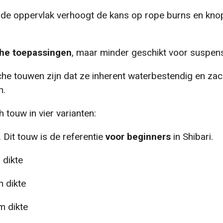
dde oppervlak verhoogt de kans op rope burns en kno
che
toepassingen
, maar minder geschikt voor suspensi
he touwen zijn dat ze inherent waterbestendig en zach
n.
 touw in vier varianten:
 Dit touw is de referentie
voor beginners
in Shibari.
 dikte
 dikte
m dikte