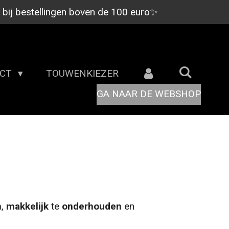
9 bij bestellingen boven de 100 euro✨
ACT
TOUWENKIEZER
GA NAAR DE WEBSHOP
n
,
makkelijk
te
onderhouden
en